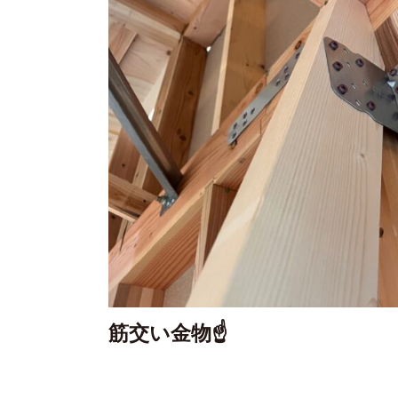
筋交い金物☝️