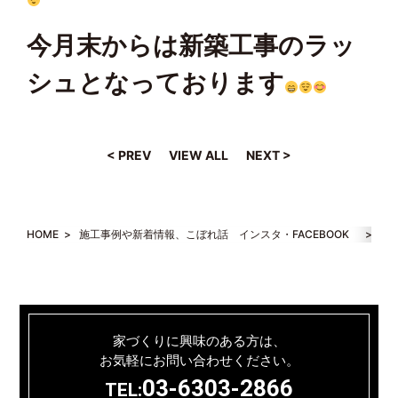
今月末からは新築工事のラッ
シュとなっております
< PREV
VIEW ALL
NEXT >
HOME
>
施工事例や新着情報、こぼれ話 インスタ・FACEBOOK
>
【
家づくりに興味のある方は、
お気軽にお問い合わせください。
03-6303-2866
TEL: