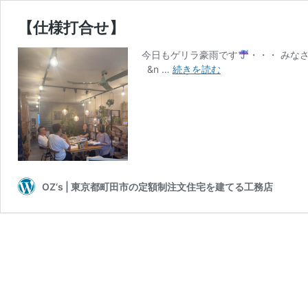
【仕様打合せ】
今日もゲリラ豪雨です
・・・ みなさ
【仕
&n …
続きを読む
様
打
合
せ】
OZ‘s | 東京都町田市の定額制注文住宅を建てる工務店