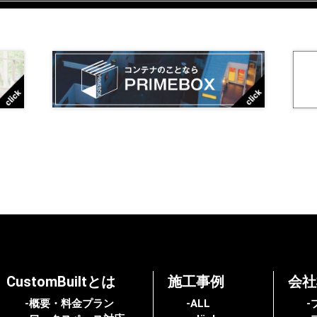
CustomBuiltとは
施工事例
会社
-概要・料金プラン
-ALL
-